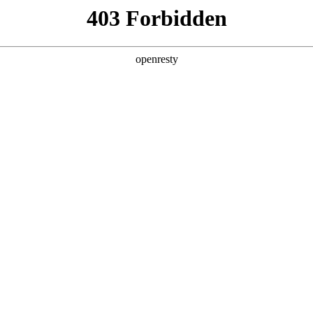
产品及服务
行业解决方案
合作伙伴
投资者关系
z6mg·人生就是博数码的重要发展战略之一。z6mg·人生就是博数码在
，建立和完善有效的、可持续、可信赖的网络安全与隐私保护保障体系，
就是博数码充分理解隐私保护的重要性，致力于保护消费者、客户、
护法律法规。