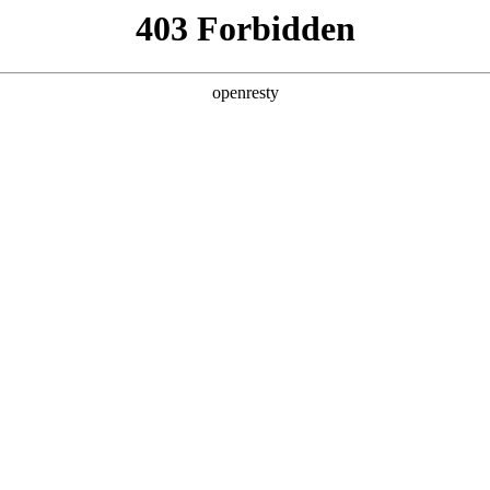
产品及服务
行业解决方案
合作伙伴
投资者关系
智能+”规模化落地推动产业重构
《经济日报》在《“人工智能+”规模化落地推动产业重构》一文中指出，
破140万亿，两年间增长超千倍。面对这场技术洪流，如何将技术红利转
 for Process”理念，公司2026年Q1营收达405.6亿元，其中A
企业AI应用已完成关键一跃：从边缘化的对话工具，进阶为以智能体为核